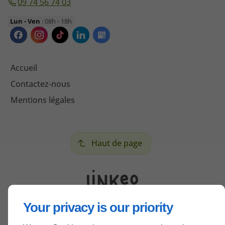
09 74 56 74 03
Lun - Ven
: 08h - 18h
Accueil
Contactez-nous
Mentions légales
Haut de page
Your privacy is our priority