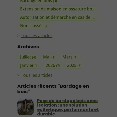
Bardage en bois
(3)
Extension de maison en ossature bois
(1)
Autorisation et démarche en cas de travaux
(1)
Non classés
(1)
Tous les articles
Archives
Juillet
Mai
Mars
(4)
(1)
(1)
Janvier
2026
2025
(1)
(7)
(6)
Tous les articles
Articles récents "Bardage en
bois"
Pose de bardage bois avec
isolation : une solution
esthétique, performante et
durable