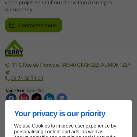
votre projet en neuf ou rénovation à Granges-
Aumontzey
Contactez-nous
11 C Rue de Florivoie,
88640
GRANGES-AUMONTZEY
09 74 56 74 03
Lun - Ven
: 08h - 18h
Your privacy is our priority
Accueil
We use Cookies to improve user experience by
Contactez-nous
personalising content and ads, as well as