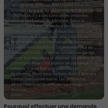
votre mairie, si il vous êtes installé dans un
quartier régie par les "Bâtiment de France", si
c'est le cas, il y a des contraintes imposées
pour la rénovation du bâtiment : pour la
couleur des tuiles, la couleur des façades ...
Dans un second temps, il vous faut faire une
demande de travaux pour une création de
fenêtre de toit, une rénovation de toiture sur
laquelle nous modifions l'aspect extérieur de
la maison. Si vous créer un carport, ou garage,
il vous faut des plans et déposer un permis de
construire. Pour l'installation de panneaux
solaires, il vous faut une autorisation
également. Nous vous invitons donc à prendre
contact avec votre mairie. Les différentes
démarches sont synthétiser sur l'image ci-
dessous.
Pourquoi effectuer une demande